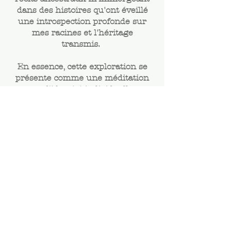
dans des histoires qu'ont éveillé
une introspection profonde sur
mes racines et l'héritage
transmis.
En essence, cette exploration se
présente comme une méditation
sur l'identité individuelle,
l'importance cruciale de
l'héritage familial, et son impact
tangible sur notre réalité
quotidienne. Cette série de
tableaux évoque la mémoire,
plonge dans les archives
visuelles , et soulève les
questionnements profonds liés à
l'identité.