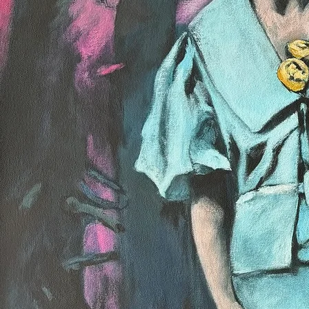
LISA 
A