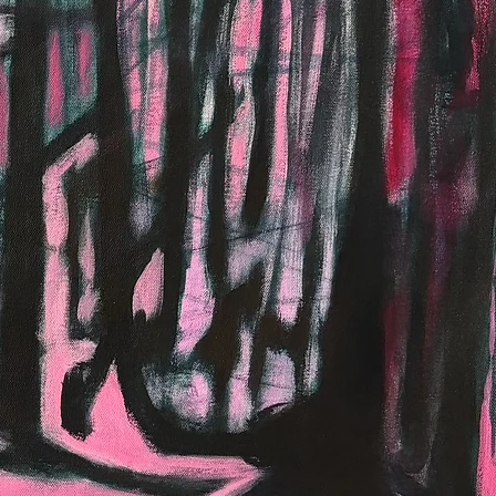
ONNEAU
RE