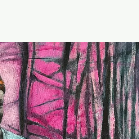
l.
Portfolio.
Expositions.
À