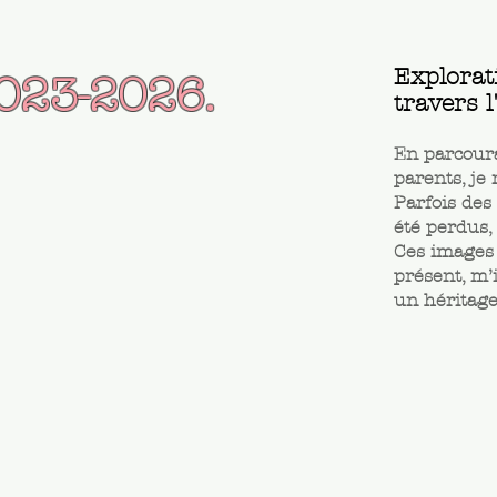
Explorat
023-2026.
travers l
En parcoura
parents, je 
Parfois des
été perdus,
Ces images 
présent, m’
un héritage